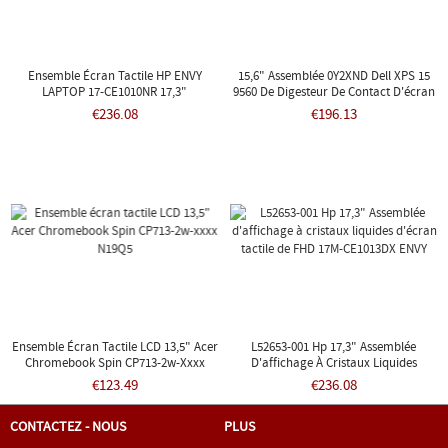
Ensemble Écran Tactile HP ENVY
15,6" Assemblée 0Y2XND Dell XPS 15
LAPTOP 17-CE1010NR 17,3"
9560 De Digesteur De Contact D'écran
D'affichage À Cristaux Liquides De
€236.08
€196.13
3840x2160 4K
Ensemble Écran Tactile LCD 13,5" Acer
L52653-001 Hp 17,3" Assemblée
Chromebook Spin CP713-2w-Xxxx
D'affichage À Cristaux Liquides
N19Q5
D'écran Tactile De FHD 17M-CE1013DX
€123.49
€236.08
ENVY
CONTACTEZ - NOUS
PLUS