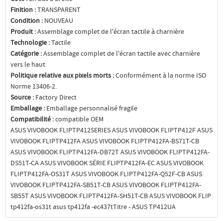
Finition :
TRANSPARENT
Condition :
NOUVEAU
Produit :
Assemblage complet de l'écran tactile à charnière
Technologie :
Tactile
Catégorie :
Assemblage complet de l'écran tactile avec charnière
vers le haut
Politique relative aux pixels morts :
Conformément à la norme ISO
Norme 13406-2.
Source :
Factory Direct
Emballage :
Emballage personnalisé fragile
Compatibilité :
compatible OEM
ASUS VIVOBOOK FLIPTP412SERIES ASUS VIVOBOOK FLIPTP412F ASUS
VIVOBOOK FLIPTP412FA ASUS VIVOBOOK FLIPTP412FA-BS71T-CB
ASUS VIVOBOOK FLIPTP412FA-DB72T ASUS VIVOBOOK FLIPTP412FA-
DS51T-CA ASUS VIVOBOOK SÉRIE FLIPTP412FA-EC ASUS VIVOBOOK
FLIPTP412FA-OS31T ASUS VIVOBOOK FLIPTP412FA-Q52F-CB ASUS
VIVOBOOK FLIPTP412FA-SB51T-CB ASUS VIVOBOOK FLIPTP412FA-
SB55T ASUS VIVOBOOK FLIPTP412FA-SH51T-CB ASUS VIVOBOOK FLIP
tp412fa-os31t asus tp412fa -ec437tTitre - ASUS TP412UA