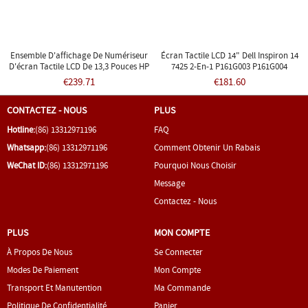
Ensemble D'affichage De Numériseur
Écran Tactile LCD 14" Dell Inspiron 14
D'écran Tactile LCD De 13,3 Pouces HP
7425 2-En-1 P161G003 P161G004
Spectre X360 13-Ap0033DX
€239.71
€181.60
CONTACTEZ - NOUS
PLUS
Hotline:
(86) 13312971196
FAQ
Whatsapp:
(86) 13312971196
Comment Obtenir Un Rabais
WeChat ID:
(86) 13312971196
Pourquoi Nous Choisir
Message
Contactez - Nous
PLUS
MON COMPTE
À Propos De Nous
Se Connecter
Modes De Paiement
Mon Compte
Transport Et Manutention
Ma Commande
Politique De Confidentialité
Panier