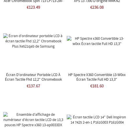
Acer Chromebook Spin 713 CP713-2W-
XPS 13 7390 D'origine MMKN2
33PD
€123.49
€236.08
Écran D'ordinateur Portable LCD À
HP Spectre X360 Convertible 13-W0xx
Écran Tactile Fhd 12,2" Chromebook
Écran Tactile Full HD 13,3"
Plus Xe521qab De Samsung
€137.67
€181.60