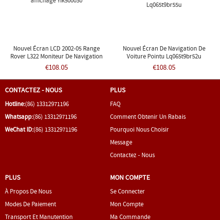
Nouvel Écran LCD 2002-05 Range
Nouvel Écran De Navigation De
Rover L322 Moniteur De Navigation
Voiture Pointu Lq065t9br52u
Affichage Yik500030
Lq065t9br53u Lq065t9br54u
€108.05
€108.05
Lq065t9br55u
CONTACTEZ - NOUS
PLUS
Hotline:
(86) 13312971196
FAQ
Whatsapp:
(86) 13312971196
Comment Obtenir Un Rabais
WeChat ID:
(86) 13312971196
Pourquoi Nous Choisir
Message
Contactez - Nous
PLUS
MON COMPTE
À Propos De Nous
Se Connecter
Modes De Paiement
Mon Compte
Transport Et Manutention
Ma Commande