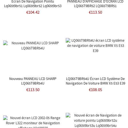
Écran De Navigation Pointu
PANNEAU D'AFFICHAGE D'ÉCRAN LCD
Lq065t9br51 Lq065t9br52 Lq065t9br53
LQ065T9BR52 LQ065T9BR51
LQ065T9BR54
€104.42
€113.50
Nouveau PANNEAU LCD SHARP
LQ065T9BR54U Écran LCD Système De
LQ065T9BR54U
Navigation De Voiture BMW X5 E53 E39
€113.50
€108.05