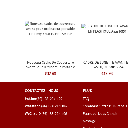
Nouveau Cadre De Couverture
CADRE DE LUNETTE AVANT 
Avant Pour Ordinateur Portable
PLASTIQUE Asus R554
HP Envy X360 15-BP 15M-BP
€32.69
€19.98
CONTACTEZ - NOUS
PLUS
Hotline:
(86) 13312971196
FAQ
Whatsapp:
(86) 13312971196
Comment Obtenir Un Rabais
WeChat ID:
(86) 13312971196
Pourquoi Nous Choisir
Message