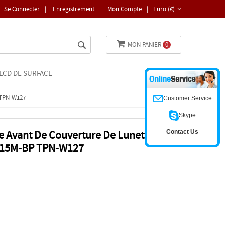
Se Connecter
|
Enregistrement
|
Mon Compte
|
Euro (€)
MON PANIER
0
LCD DE SURFACE
 TPN-W127
Customer Service
Skype
Contact Us
e Avant De Couverture De Lunette
P 15M-BP TPN-W127