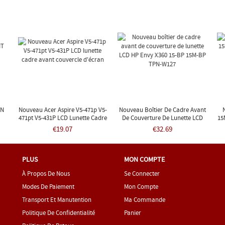
EN
Nouveau Acer Aspire V5-471p V5-
Nouveau Boîtier De Cadre Avant
471pt V5-431P LCD Lunette Cadre
De Couverture De Lunette LCD
15
Avant Couvercle D'écran
HP Envy X360 15-BP 15M-BP TPN-
€19.07
€32.69
W127
PLUS
MON COMPTE
À Propos De Nous
Se Connecter
Modes De Paiement
Mon Compte
Transport Et Manutention
Ma Commande
Politique De Confidentialité
Panier