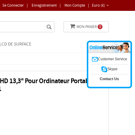
Se Connecter
|
Enregistrement
|
Mon Compte
|
Euro (€)
MON PANIER
0
LCD DE SURFACE
Customer Service
Skype
Contact Us
HD 13,3" Pour Ordinateur Portable
1