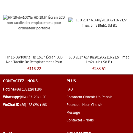
HP 15-Dw1007la HD 15,6" Écran LCD
LCD 2017 A1418/2019 A2116 21,5" Imac
Non Tactile De Remplacement Pour
Lm215uh1 Sd B1
Ordinateur Portable
€116.22
€253.51
CONTACTEZ - NOUS
PLUS
Hotline:
(86) 13312971196
FAQ
Whatsapp:
(86) 13312971196
Comment Obtenir Un Rabais
WeChat ID:
(86) 13312971196
Pourquoi Nous Choisir
Message
Contactez - Nous