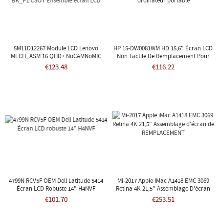
5M11D12267 Module LCD Lenovo
HP 15-DW0081WM HD 15,6" Écran LCD
MECH_ASM 16 QHD+ NoCAMNoMIC
Non Tactile De Remplacement Pour
BK_P1 CSOT Ensemble Écran LCD
Ordinateur Portable
€123.48
€116.22
4799N RCV5F OEM Dell Latitude 5414
Mi-2017 Apple IMac A1418 EMC 3069
Écran LCD Robuste 14" H4NVF
Retina 4K 21,5" Assemblage D'écran
De REMPLACEMENT
€101.70
€253.51