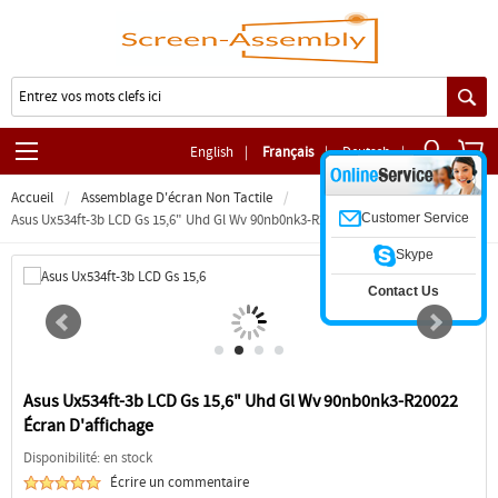
English
|
Français
|
Deutsch
|
Accueil
Assemblage D'écran Non Tactile
Customer Service
Asus Ux534ft-3b LCD Gs 15,6" Uhd Gl Wv 90nb0nk3-R20022 Écran D'affichage
Skype
Contact Us
Asus Ux534ft-3b LCD Gs 15,6" Uhd Gl Wv 90nb0nk3-R20022
Écran D'affichage
Disponibilité: en stock
Écrire un commentaire