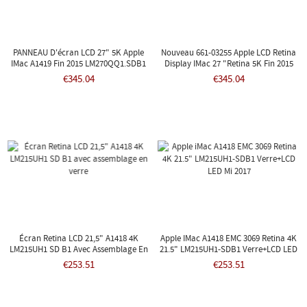
PANNEAU D'écran LCD 27" 5K Apple
Nouveau 661-03255 Apple LCD Retina
IMac A1419 Fin 2015 LM270QQ1.SDB1
Display IMac 27 "Retina 5K Fin 2015
EMC 2834
A1419
€345.04
€345.04
Écran Retina LCD 21,5" A1418 4K
Apple IMac A1418 EMC 3069 Retina 4K
LM215UH1 SD B1 Avec Assemblage En
21.5" LM215UH1-SDB1 Verre+LCD LED
Verre
Mi 2017
€253.51
€253.51