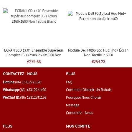
ECRAN LCD 17.0" Ensemble Supérieur
Module Dell F0t5p Lcd Hud Fhd+ Écran
Complet LG 17Z90N 2560x1600 Non
Non Tactile Ir 5560
Tactile Blanc
€279.66
€254.23
CONTACTEZ - NOUS
PLUS
Hotline:
(86) 13312971196
FAQ
Whatsapp:
(86) 13312971196
Comment Obtenir Un Rabais
WeChat ID:
(86) 13312971196
Pourquoi Nous Choisir
Message
Contactez - Nous
PLUS
MON COMPTE