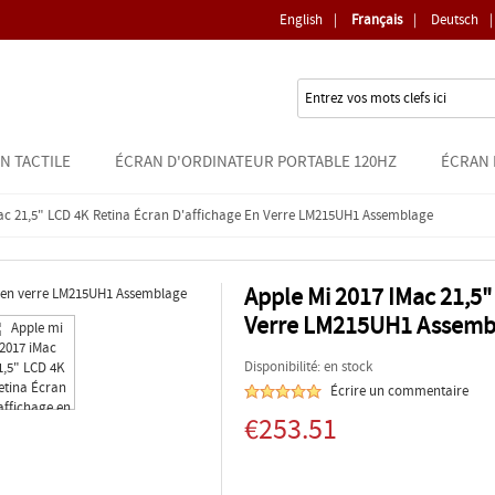
English
|
Français
|
Deutsch
|
N TACTILE
ÉCRAN D'ORDINATEUR PORTABLE 120HZ
ÉCRAN 
Mac 21,5" LCD 4K Retina Écran D'affichage En Verre LM215UH1 Assemblage
Apple Mi 2017 IMac 21,5"
Verre LM215UH1 Assemb
Disponibilité: en stock
Écrire un commentaire
€253.51