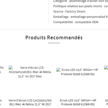
Catégorie : assemblage d'écran non ta
Politique relative aux pixels morts :
Source : Factory Direct
Emballage : emballage personnalisé fr
Compatibilité : compatible OEM
Produits Recommandés
in
Verre D'écran LCD Lm215uh1(sd)
Écran LED 15,6" WXGA++ HP
A
S
(B1) IMac 4k Retina 21,5" Mi 2017
Probook 65558 613368-001
P