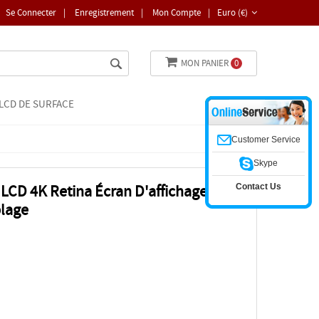
Se Connecter
|
Enregistrement
|
Mon Compte
|
Euro (€)
MON PANIER
0
LCD DE SURFACE
Customer Service
Skype
Contact Us
 LCD 4K Retina Écran D'affichage En
lage