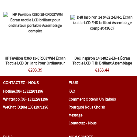
HP Pavilion X360 15-CR0037WM Écran
Dell Inspiron 14 5482 2-EN-1 Écran
Tactile LCD Brillant Pour Ordinateur
Tactile LCD FHD Brillant Assemblage
Portable Assemblage Complet
Complet 43GCF
€203.39
€163.44
CONTACTEZ - NOUS
PLUS
Hotline:
(86) 13312971196
FAQ
Whatsapp:
(86) 13312971196
Comment Obtenir Un Rabais
WeChat ID:
(86) 13312971196
Pourquoi Nous Choisir
Message
Contactez - Nous