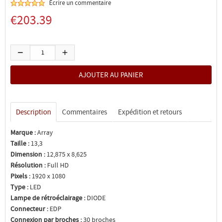
Écrire un commentaire
€203.39
Description
Commentaires
Expédition et retours
Marque :
Array
Taille :
13,3
Dimension :
12,875 x 8,625
Résolution :
Full HD
Pixels :
1920 x 1080
Type :
LED
Lampe de rétroéclairage :
DIODE
Connecteur :
EDP
Connexion par broches :
30 broches