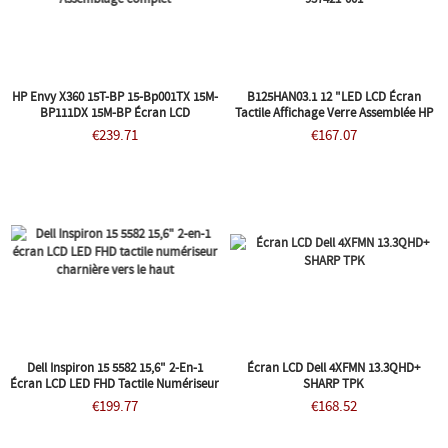
HP Envy X360 15T-BP 15-Bp001TX 15M-
B125HAN03.1 12 "LED LCD Écran
BP111DX 15M-BP Écran LCD
Tactile Affichage Verre Assemblée HP
Assemblage Complet
937421-001
€239.71
€167.07
Dell Inspiron 15 5582 15,6" 2-En-1
Écran LCD Dell 4XFMN 13.3QHD+
Écran LCD LED FHD Tactile Numériseur
SHARP TPK
Charnière Vers Le Haut
€199.77
€168.52