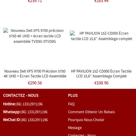
€239.71
€163.44
Nouveau Dell XPS 9700 Précision 5750
HP PAVILION 15Z-CD000 Écran Tactile
4K UHD + Écran Tactile LCD Assemblée
LCD 15,6" Assemblage Complet
TVD8G 0TVD8G
€290.56
€108.96
CONTACTEZ - NOUS
PLUS
Hotline:
(86) 13312971196
FAQ
Whatsapp:
(86) 13312971196
Comment Obtenir Un Rabais
WeChat ID:
(86) 13312971196
Pourquoi Nous Choisir
Message
Contactez - Nous