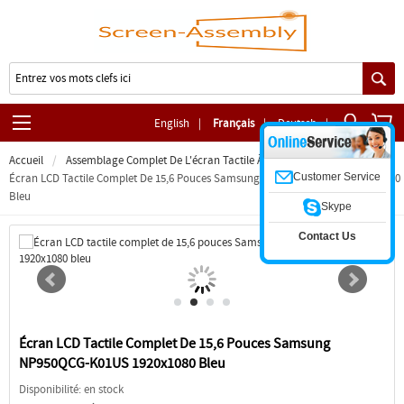
English
|
Français
|
Deutsch
|
Accueil
Assemblage Complet De L'écran Tactile À Charnière
Customer Service
Écran LCD Tactile Complet De 15,6 Pouces Samsung NP950QCG-K01US 1920x1080
Bleu
Skype
Contact Us
Écran LCD Tactile Complet De 15,6 Pouces Samsung
NP950QCG-K01US 1920x1080 Bleu
Disponibilité: en stock