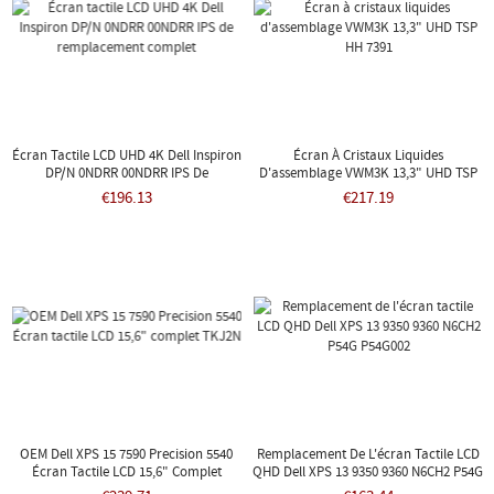
Écran Tactile LCD UHD 4K Dell Inspiron
Écran À Cristaux Liquides
DP/N 0NDRR 00NDRR IPS De
D'assemblage VWM3K 13,3" UHD TSP
Remplacement Complet
HH 7391
€196.13
€217.19
OEM Dell XPS 15 7590 Precision 5540
Remplacement De L'écran Tactile LCD
Écran Tactile LCD 15,6" Complet
QHD Dell XPS 13 9350 9360 N6CH2 P54G
TKJ2N
P54G002