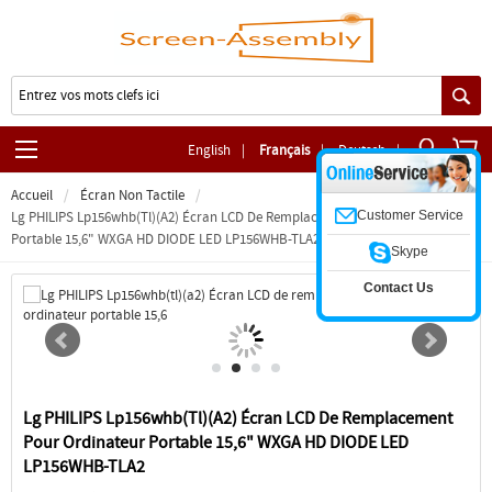
English
|
Français
|
Deutsch
|
Accueil
Écran Non Tactile
Customer Service
Lg PHILIPS Lp156whb(tl)(a2) Écran LCD De Remplacement Pour Ordinateur
Portable 15,6" WXGA HD DIODE LED LP156WHB-TLA2
Skype
Contact Us
Lg PHILIPS Lp156whb(tl)(a2) Écran LCD De Remplacement
Pour Ordinateur Portable 15,6" WXGA HD DIODE LED
LP156WHB-TLA2