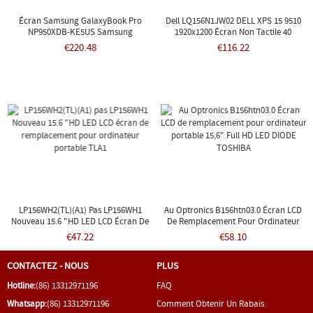
Écran Samsung GalaxyBook Pro
Dell LQ156N1JW02 DELL XPS 15 9510
NP950XDB-KE5US Samsung
1920x1200 Écran Non Tactile 40
ATNA56YX02-0
Broches
€220.48
€116.22
LP156WH2(TL)(A1) Pas LP156WH1
Au Optronics B156htn03.0 Écran LCD
Nouveau 15.6 "HD LED LCD Écran De
De Remplacement Pour Ordinateur
Remplacement Pour Ordinateur
Portable 15,6" Full HD LED DIODE
€47.22
€58.10
Portable TLA1
TOSHIBA
CONTACTEZ - NOUS
PLUS
Hotline:
(86) 13312971196
FAQ
Whatsapp:
(86) 13312971196
Comment Obtenir Un Rabais