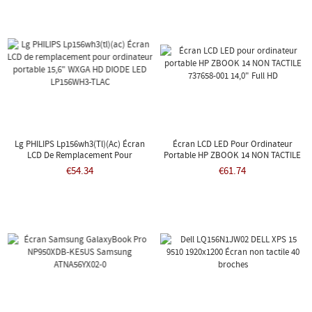
Lg PHILIPS Lp156wh3(tl)(ac) Écran
Écran LCD LED Pour Ordinateur
LCD De Remplacement Pour
Portable HP ZBOOK 14 NON TACTILE
Ordinateur Portable 15,6" WXGA HD
737658-001 14,0" Full HD
€54.34
€61.74
DIODE LED LP156WH3-TLAC