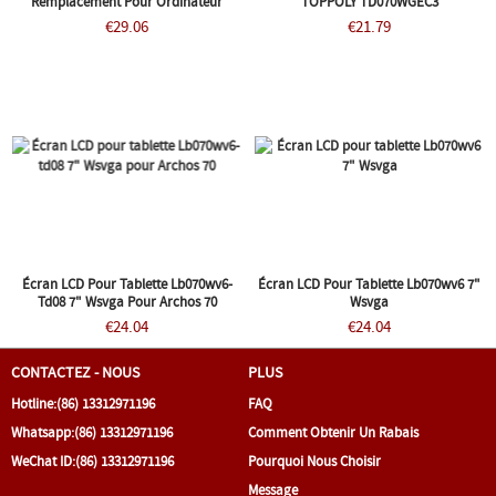
Remplacement Pour Ordinateur
TOPPOLY TD070WGEC3
Portable 7" WVGA CCFL
€29.06
€21.79
Écran LCD Pour Tablette Lb070wv6-
Écran LCD Pour Tablette Lb070wv6 7"
Td08 7" Wsvga Pour Archos 70
Wsvga
€24.04
€24.04
CONTACTEZ - NOUS
PLUS
Hotline:
(86) 13312971196
FAQ
Whatsapp:
(86) 13312971196
Comment Obtenir Un Rabais
WeChat ID:
(86) 13312971196
Pourquoi Nous Choisir
Message