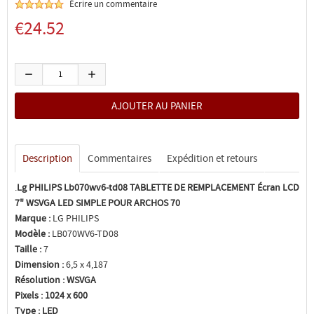
Écrire un commentaire
€24.52
Description
Commentaires
Expédition et retours
.
Lg PHILIPS Lb070wv6-td08 TABLETTE DE REMPLACEMENT Écran LCD
7" WSVGA LED SIMPLE POUR ARCHOS 70
Marque :
LG PHILIPS
Modèle :
LB070WV6-TD08
Taille :
7
Dimension :
6,5 x 4,187
Résolution :
WSVGA
Pixels :
1024 x 600
Type :
LED