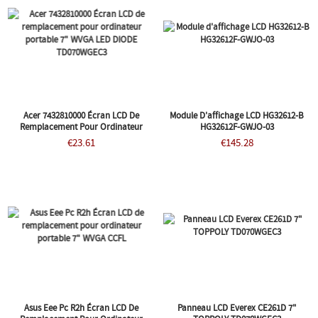
Acer 7432810000 Écran LCD De
Module D'affichage LCD HG32612-B
Remplacement Pour Ordinateur
HG32612F-GWJO-03
Portable 7" WVGA LED DIODE
€23.61
€145.28
TD070WGEC3
Asus Eee Pc R2h Écran LCD De
Panneau LCD Everex CE261D 7"