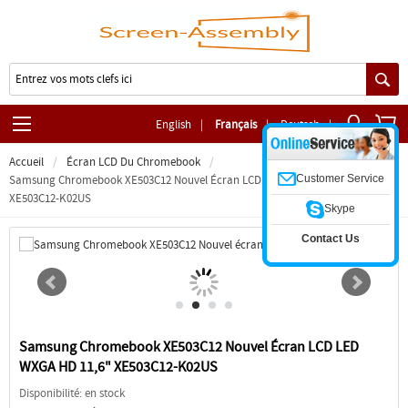
English
|
Français
|
Deutsch
|
Accueil
Écran LCD Du Chromebook
Customer Service
Samsung Chromebook XE503C12 Nouvel Écran LCD LED WXGA HD 11,6"
XE503C12-K02US
Skype
Contact Us
Samsung Chromebook XE503C12 Nouvel Écran LCD LED
WXGA HD 11,6" XE503C12-K02US
Disponibilité: en stock