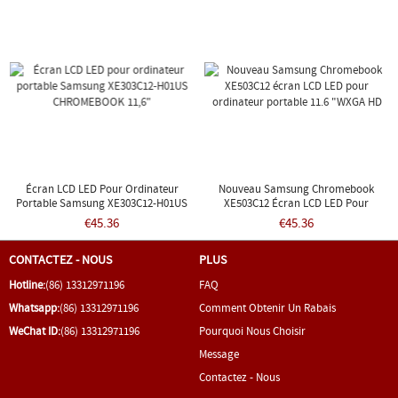
Écran LCD LED Pour Ordinateur
Nouveau Samsung Chromebook
Portable Samsung XE303C12-H01US
XE503C12 Écran LCD LED Pour
CHROMEBOOK 11,6"
Ordinateur Portable 11.6 "WXGA HD
€45.36
€45.36
CONTACTEZ - NOUS
PLUS
Hotline:
(86) 13312971196
FAQ
Whatsapp:
(86) 13312971196
Comment Obtenir Un Rabais
WeChat ID:
(86) 13312971196
Pourquoi Nous Choisir
Message
Contactez - Nous