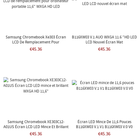
Samsung Chromebook Xe303 Écran
B116XW03 V.1 AUO WXGA 11.6 "HD LED
LCD De Remplacement Pour
LCD Nouvel Écran Mat
Ordinateur Portable 11,6" WXGA HD
€45.36
€45.36
LED
Samsung Chromebook XE303C12-
Écran LED Mince De 11,6 Pouces
A01US Écran LCD LED Mince Et Brillant
B116XW03 V.1 V1 B116XW03 V.0 V0
WXGA HD 11,6"
€45.36
€45.36