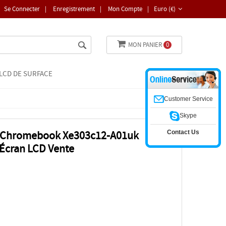
Se Connecter
|
Enregistrement
|
Mon Compte
|
Euro (€)
MON PANIER
0
LCD DE SURFACE
Customer Service
Skype
Contact Us
 Chromebook Xe303c12-A01uk
 Écran LCD Vente