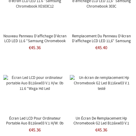
Nouveau Panneau D'affichage D'écran
Remplacement Du Panneau D'écran
LCD LED 11.6 "Samsung Chromebook
D'affichage LCD LED 11,6" Samsung
XE503C12
Chromebook 303C
€45.36
€45.40
Écran Led LCD Pour Ordinateur
Un Écran De Remplacement Hp
Portable Auo B116xw03 V.1 H/w: 0b
Chromebook G2 Led B116xw03 V.1
11.6 "Wxga Hd Led
Testé
€45.36
€45.36