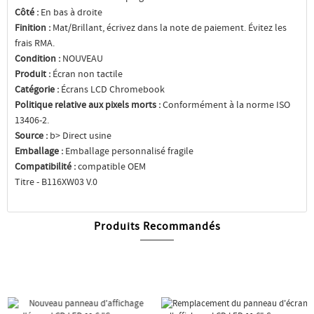
Côté :
En bas à droite
Finition :
Mat/Brillant, écrivez dans la note de paiement. Évitez les
frais RMA.
Condition :
NOUVEAU
Produit :
Écran non tactile
Catégorie :
Écrans LCD Chromebook
Politique relative aux pixels morts :
Conformément à la norme ISO
13406-2.
Source :
b> Direct usine
Emballage :
Emballage personnalisé fragile
Compatibilité :
compatible OEM
Titre - B116XW03 V.0
Produits Recommandés