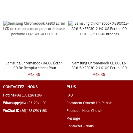
Samsung Chromebook Xe303 Écran
Samsung Chromebook XE303C12-
LCD De Remplacement Pour
A01US XE303C12-H01US Écran LCD
Ordinateur Portable 11,6" WXGA HD
LED 11,6" HD 40 Broches
€45.36
€45.36
LED
CONTACTEZ - NOUS
PLUS
Hotline:
(86) 13312971196
FAQ
Whatsapp:
(86) 13312971196
Comment Obtenir Un Rabais
WeChat ID:
(86) 13312971196
Pourquoi Nous Choisir
Message
Contactez - Nous