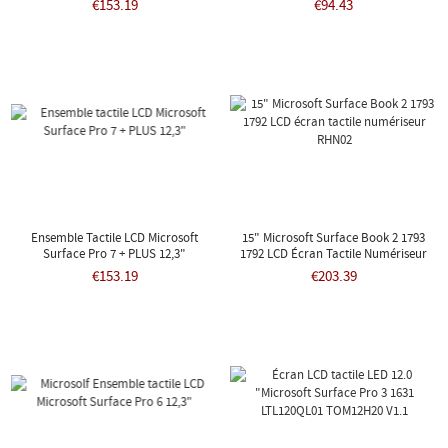
€153.19
€94.43
Ensemble Tactile LCD Microsoft
15" Microsoft Surface Book 2 1793
Surface Pro 7 + PLUS 12,3"
1792 LCD Écran Tactile Numériseur
RHN02
€153.19
€203.39