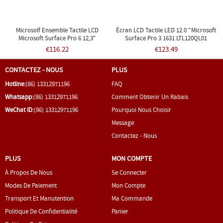
Microsolf Ensemble Tactile LCD
Écran LCD Tactile LED 12.0 "Microsoft
Microsoft Surface Pro 6 12,3"
Surface Pro 3 1631 LTL120QL01
TOM12H20 V1.1
€116.22
€123.49
CONTACTEZ - NOUS
PLUS
Hotline:
(86) 13312971196
FAQ
Whatsapp:
(86) 13312971196
Comment Obtenir Un Rabais
WeChat ID:
(86) 13312971196
Pourquoi Nous Choisir
Message
Contactez - Nous
PLUS
MON COMPTE
À Propos De Nous
Se Connecter
Modes De Paiement
Mon Compte
Transport Et Manutention
Ma Commande
Politique De Confidentialité
Panier