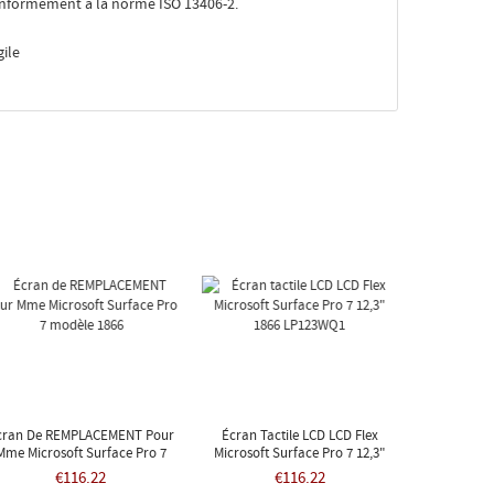
 conformément à la norme ISO 13406-2.
ile
cran De REMPLACEMENT Pour
Écran Tactile LCD LCD Flex
Mme Microsoft Surface Pro 7
Microsoft Surface Pro 7 12,3"
Modèle 1866
1866 LP123WQ1
€116.22
€116.22