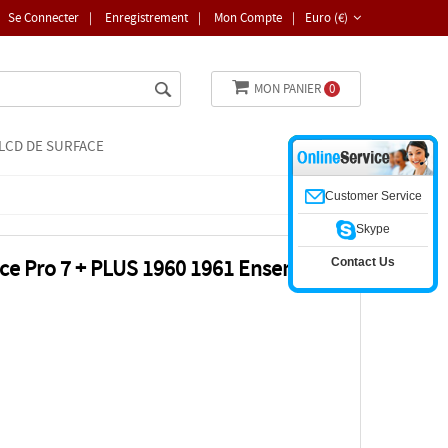
Se Connecter
|
Enregistrement
|
Mon Compte
|
Euro (€)
MON PANIER
0
LCD DE SURFACE
Customer Service
Skype
Contact Us
ace Pro 7 + PLUS 1960 1961 Ensemble