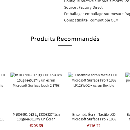
Politique relative aux pixels morts :
Source : Factory Direct
Emballage : emballage sur mesure frag
Compatibilité : compatible OEM
Produits Recommandés
M1006991-012 Lg1230332741cn
Ensemble Écran Tactile LCD
É
1.0
150gaee50174y Un Écran
Microsoft Surface Pro 7 1866
Microsoft Surface Book 2 1793
LP123WQ2 + Écran Flexible
€203.39
€116.22
ile