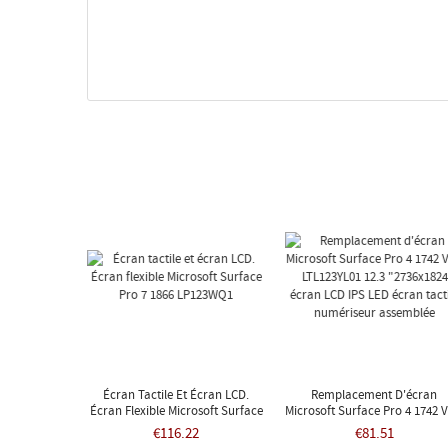
Écran Tactile Et Écran LCD.
Remplacement D'écran
Écran Flexible Microsoft Surface
Microsoft Surface Pro 4 1742 V
Pro 7 1866 LP123WQ1
LTL123YL01 12.3 "2736x1824
€116.22
€81.51
Écran LCD IPS LED Écran Tact