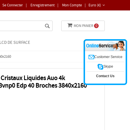
Se Connecter
|
Enregistrement
|
Mon Compte
|
Euro (€)
MON PANIER
0
LCD DE SURFACE
40x2160
Customer Service
Skype
Contact Us
 Cristaux Liquides Auo 4k
08vnp0 Edp 40 Broches 3840x2160