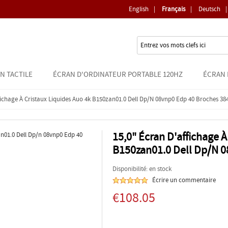
English
|
Français
|
Deutsch
|
N TACTILE
ÉCRAN D'ORDINATEUR PORTABLE 120HZ
ÉCRAN 
fichage À Cristaux Liquides Auo 4k B150zan01.0 Dell Dp/n 08vnp0 Edp 40 Broches 38
15,0" Écran D'affichage À
B150zan01.0 Dell Dp/n 
Disponibilité: en stock
Écrire un commentaire
€108.05