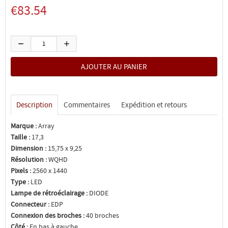
€83.54
Description
Commentaires
Expédition et retours
Marque :
Array
Taille :
17,3
Dimension :
15,75 x 9,25
Résolution :
WQHD
Pixels :
2560 x 1440
Type :
LED
Lampe de rétroéclairage :
DIODE
Connecteur :
EDP
Connexion des broches :
40 broches
Côté :
En bas à gauche