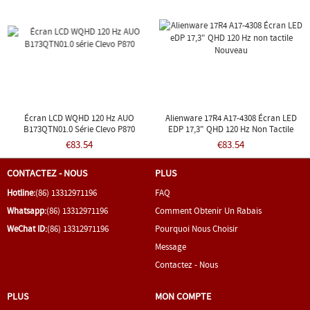
Écran LCD WQHD 120 Hz AUO
Alienware 17R4 A17-4308 Écran LED
B173QTN01.0 Série Clevo P870
EDP 17,3" QHD 120 Hz Non Tactile
Nouveau
€83.54
€83.54
CONTACTEZ - NOUS
PLUS
Hotline:
(86) 13312971196
FAQ
Whatsapp:
(86) 13312971196
Comment Obtenir Un Rabais
WeChat ID:
(86) 13312971196
Pourquoi Nous Choisir
Message
Contactez - Nous
PLUS
MON COMPTE