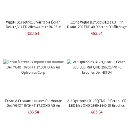
Wjgd4 B173qtn01.0 Véritable Écran
120hz Wqhd B173qtn01.2 17,3" Pin
Dell 17,3" LED Alienware 17 R4 P31e
D'Auo1296 EDP 40 D'écran D'affichage
À Cristaux Liquides D'ordinateur
€83.54
€83.54
Portable Non Contact
Écran À Cristaux Liquides Du Module
AU Optronics B173QTN01.3 Écran LCD
Dell YG4XT 0YG4XT 17.3QHD AG Au
LED Mat QHD 2560x1440 40 Broches
Optronics Corp
Dell 48TD4
€83.54
€83.54