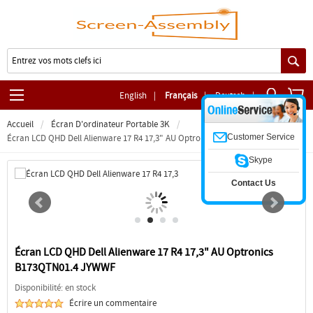
English
|
Français
|
Deutsch
|
Accueil
Écran D'ordinateur Portable 3K
Customer Service
Écran LCD QHD Dell Alienware 17 R4 17,3" AU Optronics B173QTN01.4 JYWWF
Skype
Contact Us
Écran LCD QHD Dell Alienware 17 R4 17,3" AU Optronics
B173QTN01.4 JYWWF
Disponibilité: en stock
Écrire un commentaire