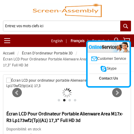
English
|
Français
|
Deutsch
|
Accueil
Écran D'ordinateur Portable 3D
Customer Service
Écran LCD Pour Ordinateur Portable Alienware Area M17x-R3 Lp173wf2(tp)(a1)
17,3" Full HD 3d
Skype
Contact Us
Écran LCD Pour Ordinateur Portable Alienware Area M17x-
R3 Lp173wf2(tp)(a1) 17,3" Full HD 3d
Disponibilité: en stock