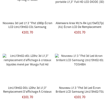
Nouveau 3d Led 17.3 "Fhd 1080p Écran
Alienware Area M17x-R4 Lp173wf2(tp)
LCD Ltn173ht02-C01 Samsung
(a1) Écran LCD De Remplacement
Np700g7c-S06de
Pour Ordinateur Portable 17,3" Full HD
€101.70
€101.70
LED DIODE (3D)
Ltn173ht02-D01 120hz 3d 17,3"
Nouveau 17.3 "Fhd 3d Led Écran
Remplacement D'affichage À Cristaux
Brillant LCD Samsung Ltn173ht02-T01
Liquides Mené Par Wuxga Full Hd
TOSHIBA
€101.70
€101.70