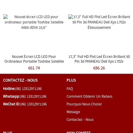
Nouvel Écran LCD LED Pour
17,3" Full HD Fhd Led Écran Brillant 50
Ordinateur Portable Toshiba Satellite
Pin 3d PANNEAU Dell Xps L702x
A665-3DV6 15,6"
Éblouissement
€61.74
€86.26
CONTACTEZ - NOUS
PLUS
Hotline:
(86) 13312971196
FAQ
Whatsapp:
(86) 13312971196
Comment Obtenir Un Rabais
WeChat ID:
(86) 13312971196
Pourquoi Nous Choisir
Message
Contactez - Nous