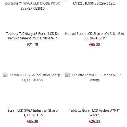
Toppoly Td070wgec3 Écran LCD De
Nouvel Écran LCD Sharp LQ121S1LG55
Remplacement Pour Ordinateur
SS0292-1 12,1"
Portable 7" WVGA LED DIODE POUR
€21.79
€65.38
EVEREX CE261D
Écran LCD SVGA Industriel Sharp
Tablette Écran LCD Archos A70 7"
LQ121S1LG55
Wsvga
€65.38
€26.33