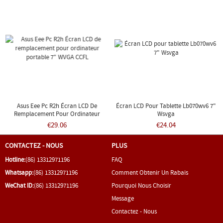
Asus Eee Pc R2h Écran LCD De
Écran LCD Pour Tablette Lb070wv6 7"
Remplacement Pour Ordinateur
Wsvga
Portable 7" WVGA CCFL
€29.06
€24.04
CONTACTEZ - NOUS
PLUS
Hotline:
(86) 13312971196
FAQ
Whatsapp:
(86) 13312971196
Comment Obtenir Un Rabais
WeChat ID:
(86) 13312971196
Pourquoi Nous Choisir
Message
Contactez - Nous