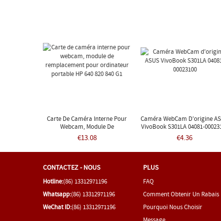
Carte De Caméra Interne Pour
Caméra WebCam D'origine A
Webcam, Module De
VivoBook S301LA 04081-00023
Remplacement Pour Ordinateur
€13.08
€4.36
Portable HP 640 820 840 G1
CONTACTEZ - NOUS
PLUS
Hotline:
(86) 13312971196
FAQ
Whatsapp:
(86) 13312971196
Comment Obtenir Un Rabais
WeChat ID:
(86) 13312971196
Pourquoi Nous Choisir
Message