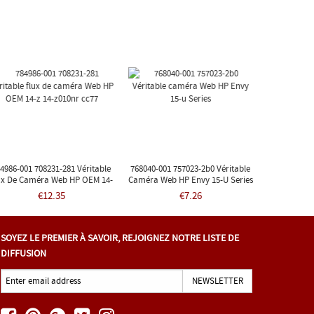
4986-001 708231-281 Véritable
768040-001 757023-2b0 Véritable
ux De Caméra Web HP OEM 14-
Caméra Web HP Envy 15-U Series
Z 14-Z010nr Cc77
€12.35
€7.26
SOYEZ LE PREMIER À SAVOIR, REJOIGNEZ NOTRE LISTE DE
DIFFUSION