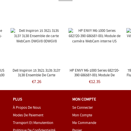
SUS
Dell Inspiron 15 3521 3135 3137
HP ENVY M6-1000 Series 682720-
78
100
3138 Ensemble De Carte
390 686587-001 Module De
Fl
WebCam DWGV8 0DWGV8
Caméra WebCam Interne US
€7.26
€12.35
PLUS
MON COMPTE
À Propos De Nous
Se Connecter
Modes De Paiement
Mon Compte
Transport Et Manutention
Ma Commande
Politique De Confidentialité
Panier