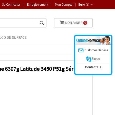
Se Connecter
|
Enregistrement
|
Mon Compte
|
Euro (€)
MON PANIER
0
LCD DE SURFACE
Customer Service
Skype
Contact Us
e 6307g Latitude 3450 P51g Série