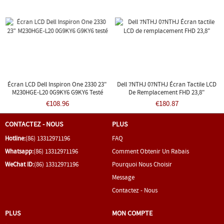
Écran LCD Dell Inspiron One 2330 23"
Dell 7NTHJ 07NTHJ Écran Tactile LCD
M230HGE-L20 0G9KY6 G9KY6 Testé
De Remplacement FHD 23,8"
€108.96
€180.87
CONTACTEZ - NOUS
PLUS
Hotline:
(86) 13312971196
FAQ
Whatsapp:
(86) 13312971196
Comment Obtenir Un Rabais
WeChat ID:
(86) 13312971196
Pourquoi Nous Choisir
Message
Contactez - Nous
PLUS
MON COMPTE