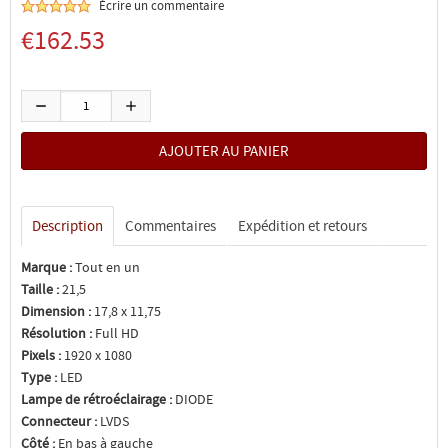
Écrire un commentaire
€162.53
Description
Commentaires
Expédition et retours
Marque :
Tout en un
Taille :
21,5
Dimension :
17,8 x 11,75
Résolution :
Full HD
Pixels :
1920 x 1080
Type :
LED
Lampe de rétroéclairage :
DIODE
Connecteur :
LVDS
Côté :
En bas à gauche