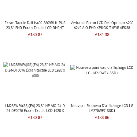
Écran Tactile Dell I5400-3869BLK-PUS
Véritable Écran LCD Dell Optiplex 5260
23,8" FHD Écran Tactile LCD DH0HT
5270 AIO FHD XPKGK T7PYR 5FK38
€180.87
€134.38
LM238WF5(SS)(E5) 23,8" HP AIO 24-D
Nouveau Panneau D'affichage LCD LG
24-DF0076 Écran Tactile LCD 1920 X
LM270WF7-SSD1
1080
€180.87
€188.86