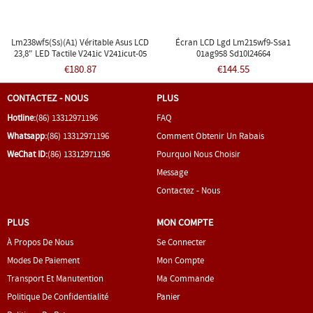
Lm238wf5(ss)(a1) Véritable Asus LCD
Écran LCD Lgd Lm215wf9-Ssa1
23,8" LED Tactile V241ic V241icut-05
01ag958 Sd10l24664
A422
€180.87
€144.55
CONTACTEZ - NOUS
PLUS
Hotline:
(86) 13312971196
FAQ
Whatsapp:
(86) 13312971196
Comment Obtenir Un Rabais
WeChat ID:
(86) 13312971196
Pourquoi Nous Choisir
Message
Contactez - Nous
PLUS
MON COMPTE
À Propos De Nous
Se Connecter
Modes De Paiement
Mon Compte
Transport Et Manutention
Ma Commande
Politique De Confidentialité
Panier