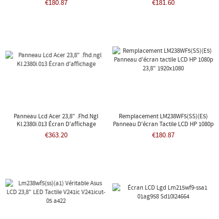
€180.87
€181.60
Panneau Lcd Acer 23,8" .fhd.ngl
Remplacement LM238WF5(SS)(E5)
Kl.2380i.013 Écran D'affichage
Panneau D'écran Tactile LCD HP 1080p
23,8" 1920x1080
€363.20
€180.87