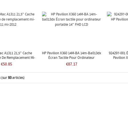
ac A1311 21,5" Cache
HP Pavilion X360 14M-BA 14m-Ba013dx
924297-001 É
e De Remplacement Mi-
Écran Tactile Pour Ordinateur
Pavilion 
011 Mi-2012
Portable 14" FHD LCD
€50.85
€87.17
4
(sur
93
articles)