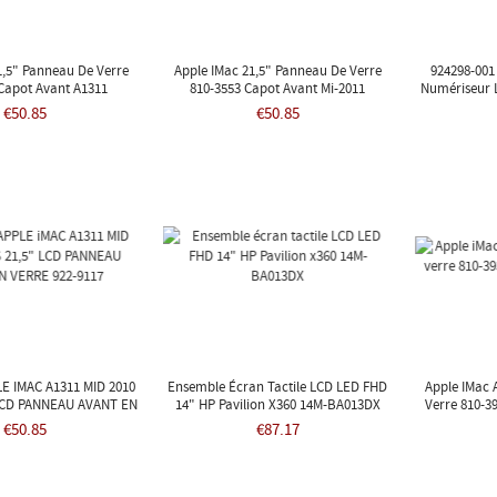
1,5" Panneau De Verre
Apple IMac 21,5" Panneau De Verre
924298-001
Capot Avant A1311
810-3553 Capot Avant Mi-2011
Numériseur L
1
€50.85
€50.85
LE IMAC A1311 MID 2010
Ensemble Écran Tactile LCD LED FHD
Apple IMac 
 LCD PANNEAU AVANT EN
14" HP Pavilion X360 14M-BA013DX
Verre 810-3
RE 922-9117
€50.85
€87.17