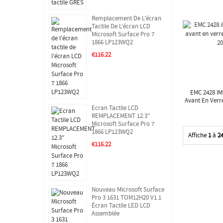
Remplacement De L'écran
Tactile De L'écran LCD
Microsoft Surface Pro 7
1866 LP123WQ2
€116.22
EMC 2428 IM
Avant En Verr
Ecran Tactile LCD
2
REMPLACEMENT 12.3"
Microsoft Surface Pro 7
1866 LP123WQ2
Affiche
1
à
2
€116.22
Nouveau Microsoft Surface
Pro 3 1631 TOM12H20 V1.1
Écran Tactile LED LCD
Assemblée