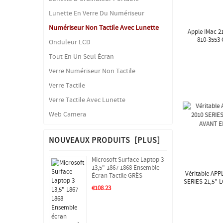
Lunette En Verre Du Numériseur
Numériseur Non Tactile Avec Lunette
Apple IMac 2
810-3553 
Onduleur LCD
Tout En Un Seul Écran
Verre Numériseur Non Tactile
Verre Tactile
Verre Tactile Avec Lunette
Web Camera
NOUVEAUX PRODUITS [PLUS]
Microsoft Surface Laptop 3
13,5" 1867 1868 Ensemble
Véritable APP
Écran Tactile GRÈS
SERIES 21,5"
€108.23
VER