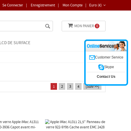
Se Connecter
|
Enregistrement
|
Mon Compte
|
Euro (€)
MON PANIER
0
LCD DE SURFACE
Customer Service
Skype
Contact Us
1
2
3
4
[Suiv >>]