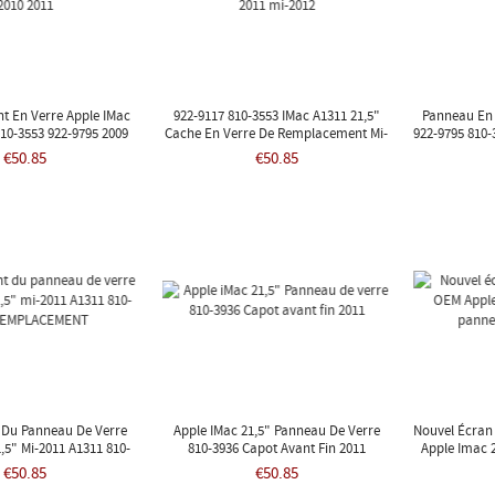
t En Verre Apple IMac
922-9117 810-3553 IMac A1311 21,5"
Panneau En 
810-3553 922-9795 2009
Cache En Verre De Remplacement Mi-
922-9795 810-
2010 2011
2011 Mi-2012
€50.85
€50.85
 Du Panneau De Verre
Apple IMac 21,5" Panneau De Verre
Nouvel Écran
,5" Mi-2011 A1311 810-
810-3936 Capot Avant Fin 2011
Apple Imac 
REMPLACEMENT
2
€50.85
€50.85