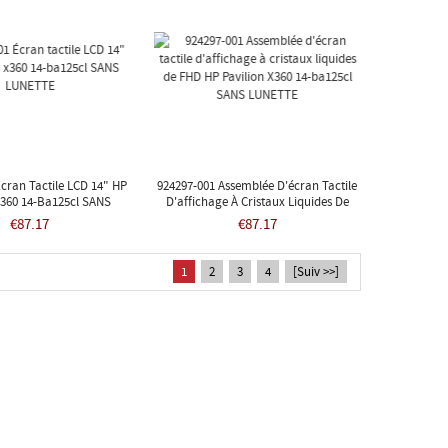
cran Tactile LCD 14" HP
924297-001 Assemblée D'écran Tactile
X360 14-Ba125cl SANS
D'affichage À Cristaux Liquides De
LUNETTE
FHD HP Pavilion X360 14-Ba125cl SANS
€87.17
€87.17
LUNETTE
1
2
3
4
[Suiv >>]