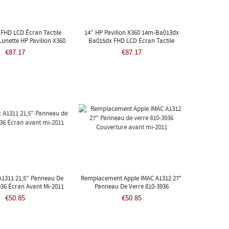
 FHD LCD Écran Tactile
14" HP Pavilion X360 14m-Ba013dx
unette HP Pavilion X360
Ba015dx FHD LCD Écran Tactile
4m-BA013DX
Numériseur Assemblée
€87.17
€87.17
A1311 21,5" Panneau De
Remplacement Apple IMAC A1312 27"
936 Écran Avant Mi-2011
Panneau De Verre 810-3936
Couverture Avant Mi-2011
€50.85
€50.85