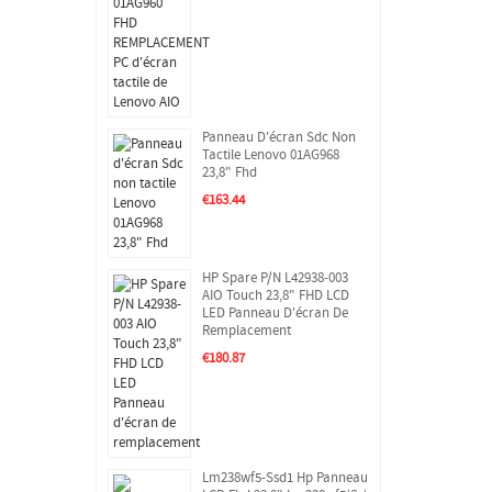
Panneau D'écran Sdc Non
Tactile Lenovo 01AG968
23,8" Fhd
€163.44
HP Spare P/N L42938-003
AIO Touch 23,8" FHD LCD
LED Panneau D'écran De
Remplacement
€180.87
Lm238wf5-Ssd1 Hp Panneau