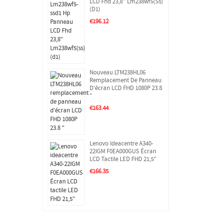
LCD Fhd 23,8" Lm238wf5(ss)
(d1)
€196.12
Nouveau LTM238HL06
Remplacement De Panneau
D'écran LCD FHD 1080P 23.8
"
€163.44
Lenovo Ideacentre A340-
22IGM F0EA000GUS Écran
LCD Tactile LED FHD 21,5"
€166.35