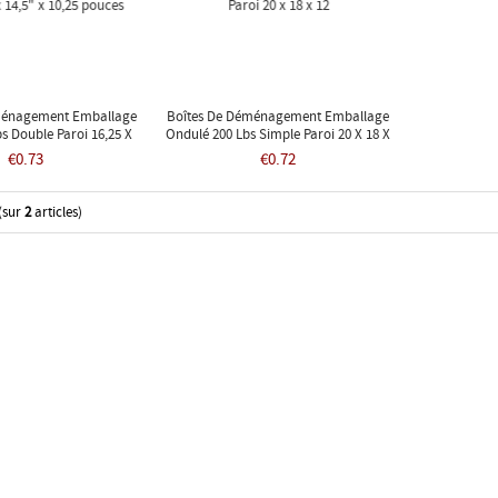
ménagement Emballage
Boîtes De Déménagement Emballage
s Double Paroi 16,25 X
Ondulé 200 Lbs Simple Paroi 20 X 18 X
 X 10,25 Pouces
12
€0.73
€0.72
(sur
2
articles)