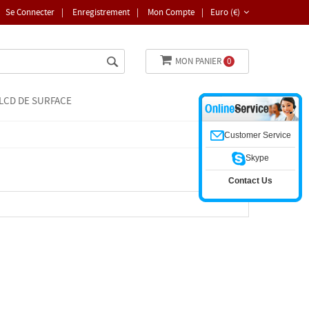
Se Connecter
|
Enregistrement
|
Mon Compte
|
Euro (€)
MON PANIER
0
LCD DE SURFACE
Customer Service
Skype
Contact Us