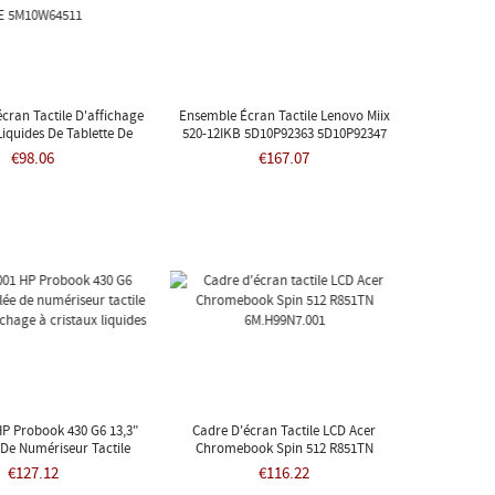
cran Tactile D'affichage
Ensemble Écran Tactile Lenovo Miix
Liquides De Tablette De
520-12IKB 5D10P92363 5D10P92347
ook De Lenovo 10E
€98.06
€167.07
5M10W64511
HP Probook 430 G6 13,3"
Cadre D'écran Tactile LCD Acer
De Numériseur Tactile
Chromebook Spin 512 R851TN
'affichage À Cristaux
6M.H99N7.001
€127.12
€116.22
Liquides