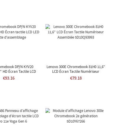
omebook DP/N KYV20
Lenovo 300E Chromebook 81H0 11,6"
" HD Écran Tactile LCD
LCD Écran Tactile Numériseur
nette D'assemblage
Assemblée 5D10Q93993
€93.16
€79.18