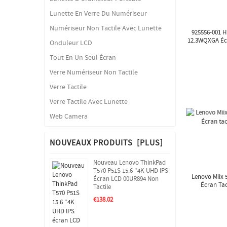
Lunette En Verre Du Numériseur
Numériseur Non Tactile Avec Lunette
925556-001 H
12.3WQXGA Écr
Onduleur LCD
Tout En Un Seul Écran
Verre Numériseur Non Tactile
Verre Tactile
Verre Tactile Avec Lunette
Web Camera
NOUVEAUX PRODUITS [PLUS]
Nouveau Lenovo ThinkPad
T570 P51S 15.6 "4K UHD IPS
Lenovo Miix 
Écran LCD 00UR894 Non
Écran Tac
Tactile
€138.02