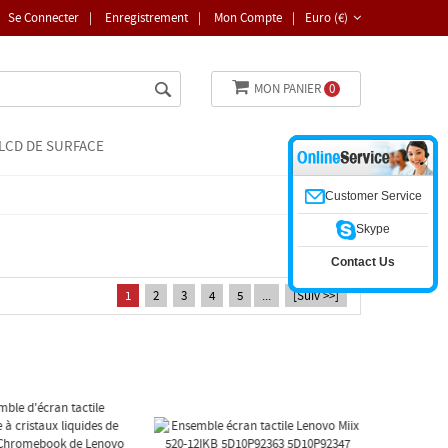
Se Connecter
|
Enregistrement
|
Mon Compte
|
Euro (€)
MON PANIER
0
LCD DE SURFACE
Customer Service
Skype
Contact Us
1
2
3
4
5
...
[Suiv >>]