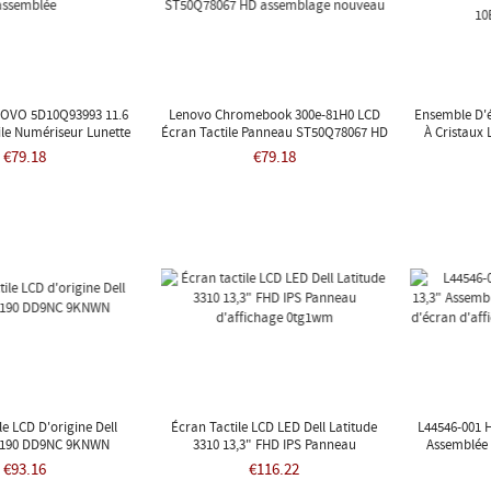
OVO 5D10Q93993 11.6
Lenovo Chromebook 300e-81H0 LCD
Ensemble D'é
ile Numériseur Lunette
Écran Tactile Panneau ST50Q78067 HD
À Cristaux 
Assemblée
Assemblage Nouveau
Chromeb
€79.18
€79.18
le LCD D'origine Dell
Écran Tactile LCD LED Dell Latitude
L44546-001 
 3190 DD9NC 9KNWN
3310 13,3" FHD IPS Panneau
Assemblée 
D'affichage 0tg1wm
D'écran D
€93.16
€116.22