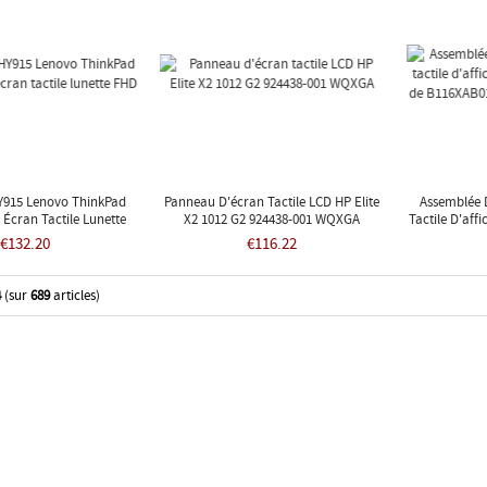
Y915 Lenovo ThinkPad
Panneau D'écran Tactile LCD HP Elite
Assemblée 
 Écran Tactile Lunette
X2 1012 G2 924438-001 WQXGA
Tactile D'aff
FHD
De B116XAB01
€132.20
€116.22
4
(sur
689
articles)