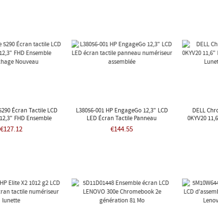
 5290 Écran Tactile LCD
L38056-001 HP EngageGo 12,3" LCD
DELL Chr
 12,3" FHD Ensemble
LED Écran Tactile Panneau
0KYV20 11,6
ichage Nouveau
Numériseur Assemblée
LED Lu
€127.12
€144.55