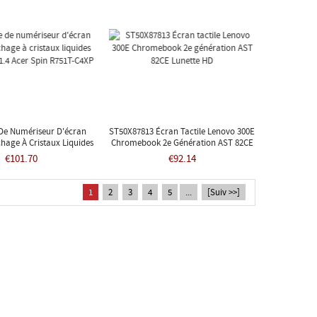
De Numériseur D'écran
ST50X87813 Écran Tactile Lenovo 300E
ichage À Cristaux Liquides
Chromebook 2e Génération AST 82CE
.4 Acer Spin R751T-C4XP
Lunette HD
€101.70
€92.14
1
2
3
4
5
...
[Suiv >>]