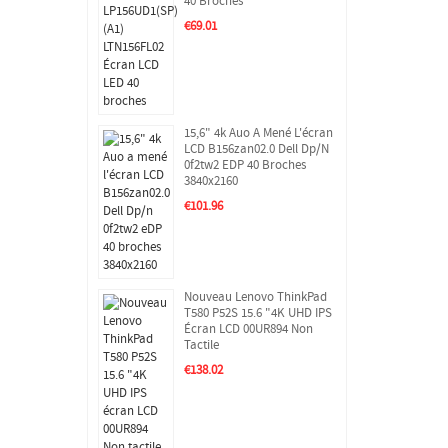
40 Broches
€69.01
15,6" 4k Auo A Mené L'écran
LCD B156zan02.0 Dell Dp/n
0f2tw2 EDP 40 Broches
3840x2160
€101.96
Nouveau Lenovo ThinkPad
T580 P52S 15.6 "4K UHD IPS
Écran LCD 00UR894 Non
Tactile
€138.02