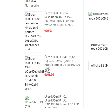
Écran LCD LED De
Résolution 4K De 15,6
Pouces LTN156FL02-L01
WXGA 40 Broches Mat
€69.01
01HY617 01H
Yoga 260 LCD
Écran LCD LED 4K 15,6"
LQ156D1JW02B/A01 HP
ZBook Studio G3 3840x2160
Affiche
1
à
2
UHD
€101.96
LP156UD1(SP)(C1)
LP156UD1(SP)(A1)
LTN156FL02 Écran LCD LED