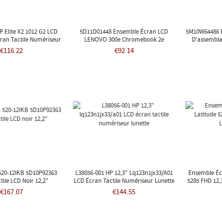
P Elite X2 1012 G2 LCD
5D11D01448 Ensemble Écran LCD
5M10W64486 P
an Tactile Numériseur
LENOVO 300e Chromebook 2e
D'assembla
Lunette
Génération 81 Mo
Lenov
€116.22
€92.14
520-12IKB 5D10P92363
L38056-001 HP 12,3" Lq123n1jx33/a01
Ensemble Écr
tile LCD Noir 12,2"
LCD Écran Tactile Numériseur Lunette
5285 FHD 12
€167.07
€144.55