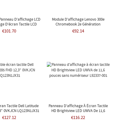
anneau D'affichage LCD
Module D'affichage Lenovo 300e
ge D'écran Tactile LCD
Chromebook 2e Génération
o 11e Yoga Gen 6
5D10Y67266
€101.70
€92.14
an Tactile Dell Latitude
Panneau D'affichage À Écran Tactile
,3" 0VKJCN LQ123N1JX31
HD Brightview LED UWVA De 11,6
Pouces Sans Numériseur L92337-001
€127.12
€116.22