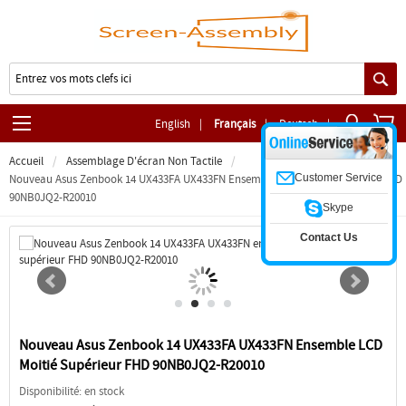
English
|
Français
|
Deutsch
|
Accueil
Assemblage D'écran Non Tactile
Customer Service
Nouveau Asus Zenbook 14 UX433FA UX433FN Ensemble LCD Moitié Supérieur FHD
90NB0JQ2-R20010
Skype
Contact Us
Nouveau Asus Zenbook 14 UX433FA UX433FN Ensemble LCD
Moitié Supérieur FHD 90NB0JQ2-R20010
Disponibilité: en stock