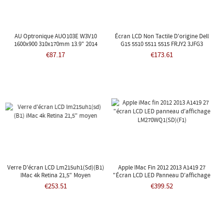
AU Optronique AUO103E W3V10
Écran LCD Non Tactile D'origine Dell
1600x900 310x170mm 13.9" 2014
G15 5510 5511 5515 FRJY2 3JFG3
BB6D4
€87.17
€173.61
Verre D'écran LCD Lm215uh1(sd)(B1)
Apple IMac Fin 2012 2013 A1419 27
IMac 4k Retina 21,5" Moyen
"écran LCD LED Panneau D'affichage
LM270WQ1(SD)(F1)
€253.51
€399.52