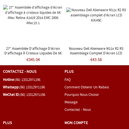
27" Assemblée D'affichage D'écran
Nouveau Dell Alienware M11x R2 R3
D'affichage À Cristaux Liquides De 5K
Assemblage Complet D'écran LCD
IMac Retina A1419 2014 EMC 2806
KKH9C
€345.04
€43.58
IMac15 1
CONTACTEZ - NOUS
PLUS
Hotline:
(86) 13312971196
FAQ
Whatsapp:
(86) 13312971196
Comment Obtenir Un Rabais
WeChat ID:
(86) 13312971196
Pourquoi Nous Choisir
Message
Contactez - Nous
PLUS
MON COMPTE