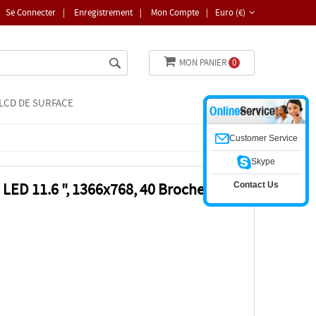
Se Connecter
|
Enregistrement
|
Mon Compte
|
Euro (€)
MON PANIER
0
LCD DE SURFACE
Customer Service
Skype
Contact Us
LED 11.6 ", 1366x768, 40 Broches,