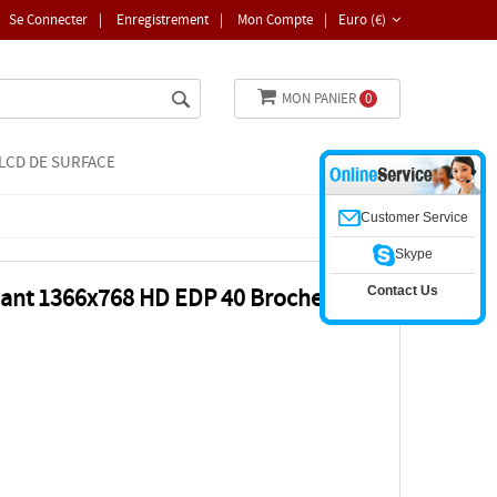
Se Connecter
|
Enregistrement
|
Mon Compte
|
Euro (€)
MON PANIER
0
LCD DE SURFACE
Customer Service
Skype
Contact Us
llant 1366x768 HD EDP 40 Broches