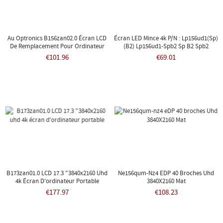
Au Optronics B156zan02.0 Écran LCD
Écran LED Mince 4k P/n : Lp156ud1(sp)
De Remplacement Pour Ordinateur
(b2) Lp156ud1-Spb2 Sp B2 Spb2
Portable 15,6" LED
€101.96
€69.01
B173zan01.0 LCD 17.3 "3840x2160 Uhd
Ne156qum-Nz4 EDP 40 Broches Uhd
4k Écran D'ordinateur Portable
3840X2160 Mat
€177.97
€108.23