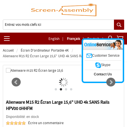
English
|
Français
|
Deutsch
|
Accueil
Écran D'ordinateur Portable 4K
Customer Service
Alienware M15 R2 Écran Large 15,6" UHD 4k SANS Rails HPV00 0HHFM
Skype
Contact Us
Alienware M15 R2 Écran Large 15,6" UHD 4k SANS Rails
HPV00 0HHFM
Disponibilité: en stock
Écrire un commentaire