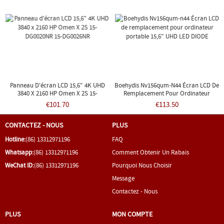
Panneau D'écran LCD 15,6" 4K UHD
Boehydis Nv156qum-N44 Écran LCD De
3840 X 2160 HP Omen X 2S 15-
Remplacement Pour Ordinateur
DG0020NR 15-DG0026NR
Portable 15,6" UHD LED DIODE
€101.70
€113.50
CONTACTEZ - NOUS
PLUS
Hotline:
(86) 13312971196
FAQ
Whatsapp:
(86) 13312971196
Comment Obtenir Un Rabais
WeChat ID:
(86) 13312971196
Pourquoi Nous Choisir
Message
Contactez - Nous
PLUS
MON COMPTE