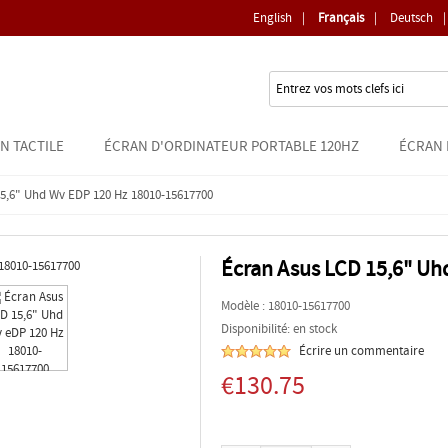
English
|
Français
|
Deutsch
|
N TACTILE
ÉCRAN D'ORDINATEUR PORTABLE 120HZ
ÉCRAN 
15,6" Uhd Wv EDP 120 Hz 18010-15617700
Écran Asus LCD 15,6" U
Modèle :
18010-15617700
Disponibilité: en stock
Écrire un commentaire
€130.75