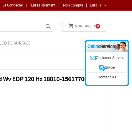
Se Connecter
|
Enregistrement
|
Mon Compte
|
Euro (€)
MON PANIER
0
LCD DE SURFACE
Customer Service
Skype
Contact Us
hd Wv EDP 120 Hz 18010-15617700