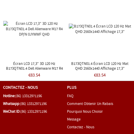
17 R4 120 MHZ
Écran LCD 17,3" 3D 120 Hz
B173QTN01.4 Écran LCD 120 Hz Mat
B173QTN01.4 Dell Alienware M17 R4
QHD 2560x1440 Affichage 17,3"
DP/N 0JYWWF QHD
€83.54
€83.54
CONTACTEZ - NOUS
PLUS
Hotline:
(86) 13312971196
FAQ
Whatsapp:
(86) 13312971196
Comment Obtenir Un Rabais
WeChat ID:
(86) 13312971196
Pourquoi Nous Choisir
Message
Contactez - Nous