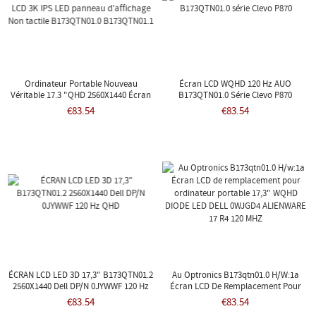
Ordinateur Portable Nouveau
Écran LCD WQHD 120 Hz AUO
Véritable 17.3 "QHD 2560X1440 Écran
B173QTN01.0 Série Clevo P870
LCD 3K IPS LED Panneau D'affichage
€83.54
€83.54
Non Tactile B173QTN01.0 B173QTN01.1
ÉCRAN LCD LED 3D 17,3" B173QTN01.2
Au Optronics B173qtn01.0 H/w:1a
2560X1440 Dell DP/N 0JYWWF 120 Hz
Écran LCD De Remplacement Pour
QHD
Ordinateur Portable 17,3" WQHD
€83.54
€83.54
DIODE LED DELL 0WJGD4 ALIENWARE