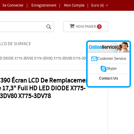
Se Connecter
|
Enregistrement
|
Mon Compte
|
Euro (€)
MON PANIER
0
LCD DE SURFACE
LED DIODE X775-3DV92 X775-3DV82 X775-3DV80 X775-3DV78
Customer Service
Skype
Contact Us
7390 Écran LCD De Remplacement
e 17,3" Full HD LED DIODE X775-
-3DV80 X775-3DV78