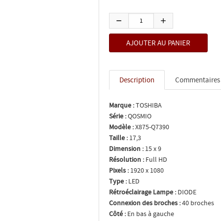
Description
Commentaires
Marque :
TOSHIBA
Série :
QOSMIO
Modèle :
X875-Q7390
Taille :
17,3
Dimension :
15 x 9
Résolution :
Full HD
Pixels :
1920 x 1080
Type :
LED
Rétroéclairage Lampe :
DIODE
Connexion des broches :
40 broches
Côté :
En bas à gauche