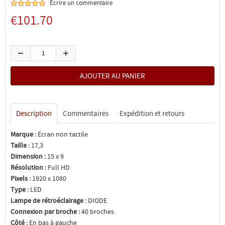
Écrire un commentaire
€101.70
Description
Commentaires
Expédition et retours
Marque :
Écran non tactile
Taille :
17,3
Dimension :
15 x 9
Résolution :
Full HD
Pixels :
1920 x 1080
Type :
LED
Lampe de rétroéclairage :
DIODE
Connexion par broche :
40 broches
Côté :
En bas à gauche