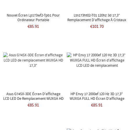
Nouvel Écran Lp173wf2-Tpb1 Pour
Ltn173ht02-T01 120hz 3d 17,3"
Ordinateur Portable
Remplacement D'affichage À Cristaux
Liquides Mené Par Wuxga Full Hd
€85.91
€101.70
Asus G74SX-3DE Écran D'affichage
HP Envy 17 2000ef 120 Hz 3D 17,3"
LCD LED De Remplacement WUXGA HD
WUXGA FULL HD Écran D'affichage
17,3"
LCD LED De Remplacement
€85.91
€85.91