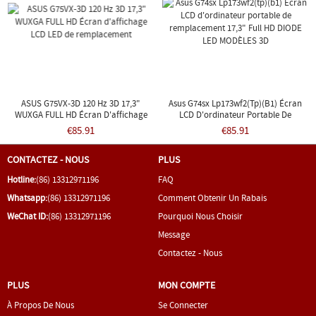
ASUS G75VX-3D 120 Hz 3D 17,3"
Asus G74sx Lp173wf2(tp)(b1) Écran
WUXGA FULL HD Écran D'affichage
LCD D'ordinateur Portable De
LCD LED De Remplacement
Remplacement 17,3" Full HD DIODE
€85.91
€85.91
LED MODÈLES 3D
CONTACTEZ - NOUS
PLUS
Hotline:
(86) 13312971196
FAQ
Whatsapp:
(86) 13312971196
Comment Obtenir Un Rabais
WeChat ID:
(86) 13312971196
Pourquoi Nous Choisir
Message
Contactez - Nous
PLUS
MON COMPTE
À Propos De Nous
Se Connecter