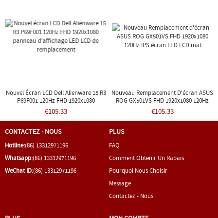
Nouvel Écran LCD Dell Alienware 15 R3
Nouveau Remplacement D'écran ASUS
P69F001 120Hz FHD 1920x1080
ROG GX501VS FHD 1920x1080 120Hz
Panneau D'affichage LED LCD De
IPS Écran LED LCD Mat
€105.33
€105.33
Remplacement
CONTACTEZ - NOUS
PLUS
Hotline:
(86) 13312971196
FAQ
Whatsapp:
(86) 13312971196
Comment Obtenir Un Rabais
WeChat ID:
(86) 13312971196
Pourquoi Nous Choisir
Message
Contactez - Nous