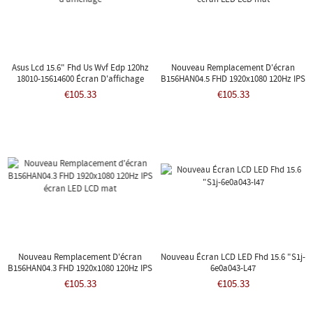
Asus Lcd 15.6" Fhd Us Wvf Edp 120hz
Nouveau Remplacement D'écran
18010-15614600 Écran D'affichage
B156HAN04.5 FHD 1920x1080 120Hz IPS
Écran LED LCD Mat
€105.33
€105.33
Nouveau Remplacement D'écran
Nouveau Écran LCD LED Fhd 15.6 "S1j-
B156HAN04.3 FHD 1920x1080 120Hz IPS
6e0a043-L47
Écran LED LCD Mat
€105.33
€105.33