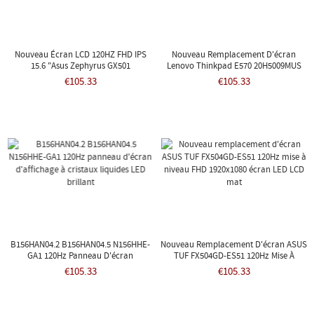
Nouveau Écran LCD 120HZ FHD IPS
Nouveau Remplacement D'écran
15.6 "Asus Zephyrus GX501
Lenovo Thinkpad E570 20H5009MUS
B156HAN04.2
FHD 1920x1080 120Hz Mise À Niveau
€105.33
€105.33
Écran LED LCD Mat
B156HAN04.2 B156HAN04.5 N156HHE-
Nouveau Remplacement D'écran ASUS
GA1 120Hz Panneau D'écran
TUF FX504GD-ES51 120Hz Mise À
D'affichage À Cristaux Liquides LED
Niveau FHD 1920x1080 Écran LED LCD
€105.33
€105.33
Brillant
Mat