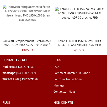
Nouveau Remplacement D'écran ASUS
Écran LCD LED 15,6 Pouces 120 Hz
VIVOBOOK PRO N552V 120Hz Mise À
N156HHE-GA1 N156HHE-GA2 94 %
Niveau FHD 1920x1080 Écran LED LCD
Couleur EDP 30 Broches FHD
€105.33
€105.33
Mat
CONTACTEZ - NOUS
PLUS
Hotline:
(86) 13312971196
FAQ
Whatsapp:
(86) 13312971196
Comment Obtenir Un Rabais
WeChat ID:
(86) 13312971196
Pourquoi Nous Choisir
Message
Contactez - Nous
PLUS
MON COMPTE