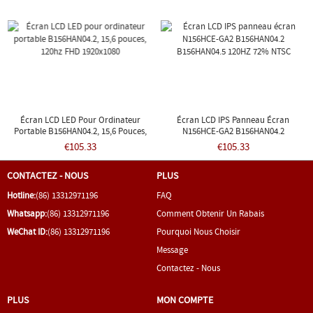
Écran LCD LED Pour Ordinateur
Écran LCD IPS Panneau Écran
Portable B156HAN04.2, 15,6 Pouces,
N156HCE-GA2 B156HAN04.2
120hz FHD 1920x1080
B156HAN04.5 120HZ 72% NTSC
€105.33
€105.33
CONTACTEZ - NOUS
PLUS
Hotline:
(86) 13312971196
FAQ
Whatsapp:
(86) 13312971196
Comment Obtenir Un Rabais
WeChat ID:
(86) 13312971196
Pourquoi Nous Choisir
Message
Contactez - Nous
PLUS
MON COMPTE