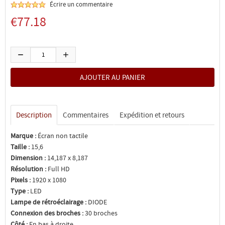
Écrire un commentaire
€77.18
Description
Commentaires
Expédition et retours
Marque :
Écran non tactile
Taille :
15,6
Dimension :
14,187 x 8,187
Résolution :
Full HD
Pixels :
1920 x 1080
Type :
LED
Lampe de rétroéclairage :
DIODE
Connexion des broches :
30 broches
Côté :
En bas à droite