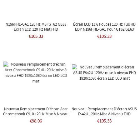
N156HHE-GA1 120 Hz MSI GT62 GE63
Écran LCD 15,6 Pouces 120 Hz Full HD
Écran LCD 120 Hz Mat FHD
EDP N156HHE-GA1 Pour GT62 GE63
GS63VR 7RG-078US MSI GP63 Leopard
€105.33
€105.33
8RE
Nouveau Remplacement D'écran Acer
Nouveau Remplacement D'écran ASUS
Chromebook C910 120Hz Mise À Niveau
F542U 120Hz Mise À Niveau FHD
FHD 1920x1080 Écran LED LCD Mat
1920x1080 Écran LED LCD Mat
€98.06
€105.33