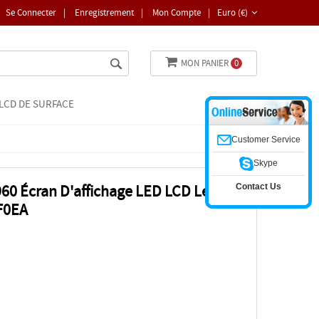
Se Connecter
|
Enregistrement
|
Mon Compte
|
Euro (€)
MON PANIER
0
LCD DE SURFACE
Customer Service
Skype
Contact Us
0 Écran D'affichage LED LCD Lenovo
F0EA