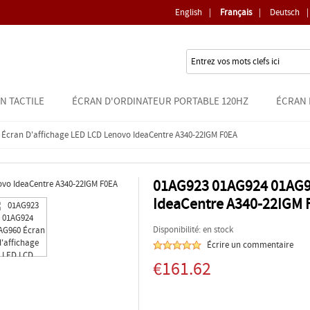
English
|
Français
|
Deutsch
|
N TACTILE
ÉCRAN D'ORDINATEUR PORTABLE 120HZ
ÉCRAN 
Écran D'affichage LED LCD Lenovo IdeaCentre A340-22IGM F0EA
01AG923 01AG924 01AG96
IdeaCentre A340-22IGM 
Disponibilité: en stock
Écrire un commentaire
€161.62