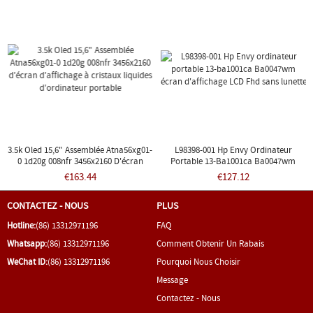
3.5k Oled 15,6" Assemblée Atna56xg01-
L98398-001 Hp Envy Ordinateur
0 1d20g 008nfr 3456x2160 D'écran
Portable 13-Ba1001ca Ba0047wm
D'affichage À Cristaux Liquides
Écran D'affichage LCD Fhd Sans
€163.44
€127.12
D'ordinateur Portable
Lunette
CONTACTEZ - NOUS
PLUS
Hotline:
(86) 13312971196
FAQ
Whatsapp:
(86) 13312971196
Comment Obtenir Un Rabais
WeChat ID:
(86) 13312971196
Pourquoi Nous Choisir
Message
Contactez - Nous