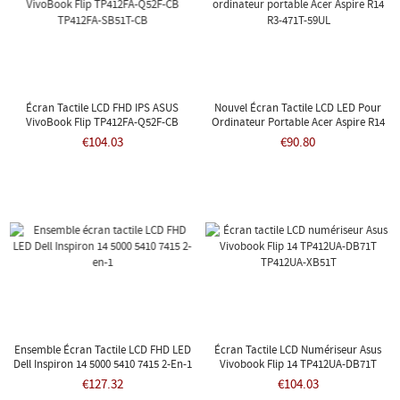
Écran Tactile LCD FHD IPS ASUS
Nouvel Écran Tactile LCD LED Pour
VivoBook Flip TP412FA-Q52F-CB
Ordinateur Portable Acer Aspire R14
TP412FA-SB51T-CB
R3-471T-59UL
€104.03
€90.80
Ensemble Écran Tactile LCD FHD LED
Écran Tactile LCD Numériseur Asus
Dell Inspiron 14 5000 5410 7415 2-En-1
Vivobook Flip 14 TP412UA-DB71T
TP412UA-XB51T
€127.32
€104.03