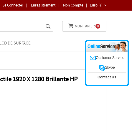
Se Connecter
|
Enregistrement
|
Mon Compte
|
Euro (€)
MON PANIER
0
LCD DE SURFACE
Customer Service
Skype
Contact Us
tile 1920 X 1280 Brillante HP