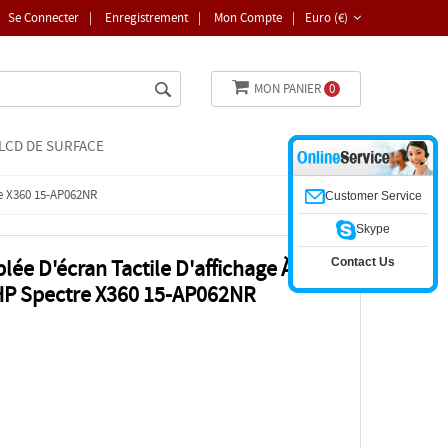
Se Connecter
|
Enregistrement
|
Mon Compte
|
Euro (€)
MON PANIER
0
LCD DE SURFACE
re X360 15-AP062NR
Customer Service
Skype
Contact Us
ée D'écran Tactile D'affichage À
 HP Spectre X360 15-AP062NR