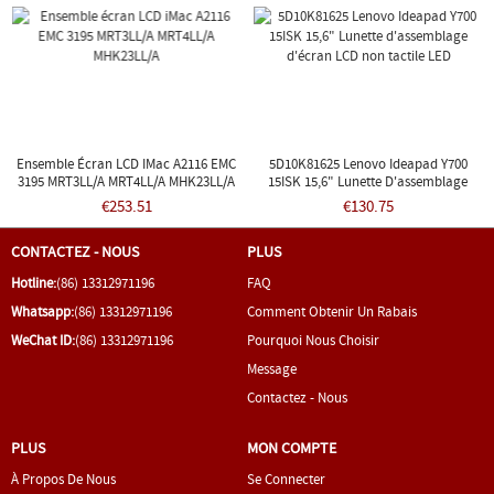
Ensemble Écran LCD IMac A2116 EMC
5D10K81625 Lenovo Ideapad Y700
3195 MRT3LL/A MRT4LL/A MHK23LL/A
15ISK 15,6" Lunette D'assemblage
D'écran LCD Non Tactile LED
€253.51
€130.75
CONTACTEZ - NOUS
PLUS
Hotline:
(86) 13312971196
FAQ
Whatsapp:
(86) 13312971196
Comment Obtenir Un Rabais
WeChat ID:
(86) 13312971196
Pourquoi Nous Choisir
Message
Contactez - Nous
PLUS
MON COMPTE
À Propos De Nous
Se Connecter