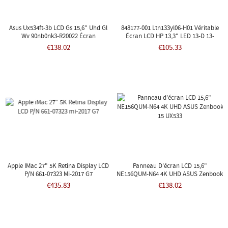
Asus Ux534ft-3b LCD Gs 15,6" Uhd Gl
848177-001 Ltn133yl06-H01 Véritable
Wv 90nb0nk3-R20022 Écran
Écran LCD HP 13,3" LED 13-D 13-
D'affichage
D040wm
€138.02
€105.33
Apple IMac 27" 5K Retina Display LCD
Panneau D'écran LCD 15,6"
P/N 661-07323 Mi-2017 G7
NE156QUM-N64 4K UHD ASUS Zenbook
15 UX533
€435.83
€138.02