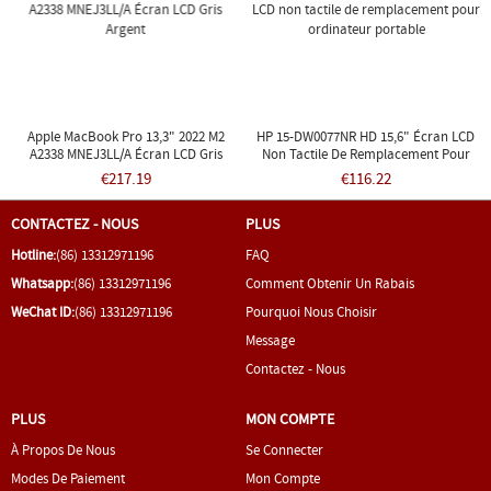
Apple MacBook Pro 13,3" 2022 M2
HP 15-DW0077NR HD 15,6" Écran LCD
A2338 MNEJ3LL/A Écran LCD Gris
Non Tactile De Remplacement Pour
Argent
Ordinateur Portable
€217.19
€116.22
CONTACTEZ - NOUS
PLUS
Hotline:
(86) 13312971196
FAQ
Whatsapp:
(86) 13312971196
Comment Obtenir Un Rabais
WeChat ID:
(86) 13312971196
Pourquoi Nous Choisir
Message
Contactez - Nous
PLUS
MON COMPTE
À Propos De Nous
Se Connecter
Modes De Paiement
Mon Compte