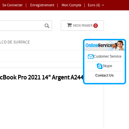
Se Connecter
|
Enregistrement
|
Mon Compte
|
Euro (€)
MON PANIER
0
LCD DE SURFACE
Customer Service
Skype
Contact Us
acBook Pro 2021 14" Argent A2442