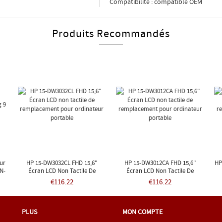
Compatibilité : compatible OEM
Produits Recommandés
ur
HP 15-DW3032CL FHD 15,6"
HP 15-DW3012CA FHD 15,6"
HP
N-
Écran LCD Non Tactile De
Écran LCD Non Tactile De
Remplacement Pour Ordinateur
Remplacement Pour Ordinateur
Re
€116.22
€116.22
Portable
Portable
PLUS
MON COMPTE