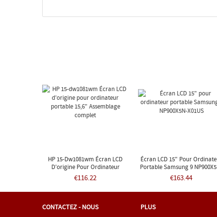
HP 15-Dw1081wm Écran LCD
Écran LCD 15" Pour Ordinate
D'origine Pour Ordinateur
Portable Samsung 9 NP900X5
Portable 15,6" Assemblage
X01US
€116.22
€163.44
Complet
CONTACTEZ - NOUS
PLUS