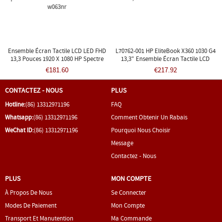
Ensemble Écran Tactile LCD LED FHD
L70762-001 HP EliteBook X360 1030 G4
13,3 Pouces 1920 X 1080 HP Spectre
13,3" Ensemble Écran Tactile LCD
X360 Série 13-W 13-W021tu 13-W063nr
€181.60
€217.92
CONTACTEZ - NOUS
PLUS
Hotline:
(86) 13312971196
FAQ
Whatsapp:
(86) 13312971196
Comment Obtenir Un Rabais
WeChat ID:
(86) 13312971196
Pourquoi Nous Choisir
Message
Contactez - Nous
PLUS
MON COMPTE
À Propos De Nous
Se Connecter
Modes De Paiement
Mon Compte
Transport Et Manutention
Ma Commande