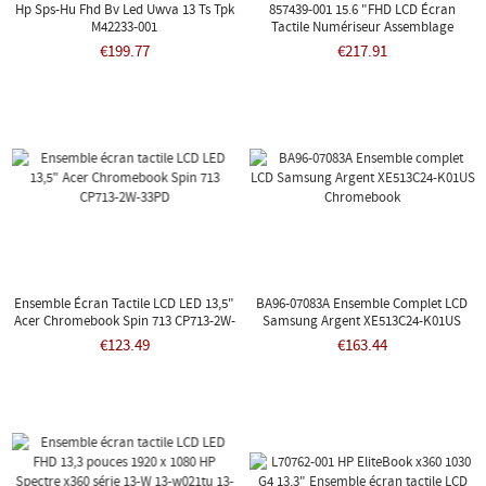
Hp Sps-Hu Fhd Bv Led Uwva 13 Ts Tpk
857439-001 15.6 "FHD LCD Écran
M42233-001
Tactile Numériseur Assemblage
Complet HP Envy 15-AS 15-As108TU 15-
€199.77
€217.91
As109TU 15-As122TU
Ensemble Écran Tactile LCD LED 13,5"
BA96-07083A Ensemble Complet LCD
Acer Chromebook Spin 713 CP713-2W-
Samsung Argent XE513C24-K01US
33PD
Chromebook
€123.49
€163.44