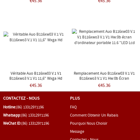
€45.36
€45.36
Véritable Auo B116xw03 V.1 V1
Remplacement Auo B116xw03 V.1 V1
B116xwo3 V.1 V1 11,6" Wxga Hd
B116xwo3 V.1 V1 Hw:0b Écran
D'ordinateur Portable 11.6 "LED Lcd
€45.36
€45.36
CONTACTEZ - NOUS
PLUS
Hotline:
(86) 13312971196
FAQ
Whatsapp:
(86) 13312971196
Comment Obtenir Un Rabais
WeChat ID:
(86) 13312971196
Pourquoi Nous Choisir
Message
Contactez - Nous