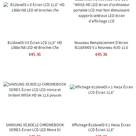
B116xw03 V.0 Écran LCD 11,6" HD
Nouveau Remplacement D'écran
1366x768 LED 40 Broches Cfw
B116XW03 V.1 Nouveau AUO 11.6
"WXGA HD LED Écran D'ordinateur
€45.36
€45.36
Portable LCD Mat Non Éblouissant
Supports Latéraux LED Écran
D'affichage LCD
SAMSUNG XE303C12 CHROMEBOOK
Affichage B116xw03 V.1 Hw1a Écran
SERIES Écran LCD LED Mince Et
LCD Écran 11,6"
Brillant WXGA HD De 11,6 Pouces