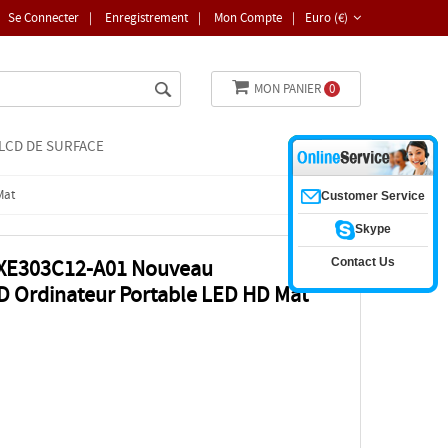
Se Connecter
|
Enregistrement
|
Mon Compte
|
Euro (€)
MON PANIER
0
LCD DE SURFACE
Mat
Customer Service
Skype
Contact Us
 XE303C12-A01 Nouveau
 Ordinateur Portable LED HD Mat