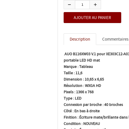
Description
Commentaires
.
AUO B116XW03 V.1 pour XE303C12-A01
portable LED HD mat
Marque :
Tableau
Taille :
11,6
Dimension :
10,65 x 6,65
Résolution :
WXGA HD
Pixels :
1366 x 768
Type :
LED
Connexion par broche :
40 broches
Côté :
En bas à droite
Finition :
Écriture mate/brillante dans l
Condition :
NOUVEAU