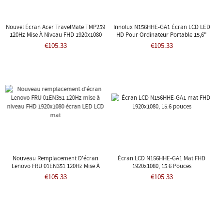
Nouvel Écran Acer TravelMate TMP259
Innolux N156HHE-GA1 Écran LCD LED
120Hz Mise À Niveau FHD 1920x1080
HD Pour Ordinateur Portable 15,6"
Écran LED LCD Mat
Nouveau
€105.33
€105.33
Nouveau Remplacement D'écran
Écran LCD N156HHE-GA1 Mat FHD
Lenovo FRU 01EN351 120Hz Mise À
1920x1080, 15.6 Pouces
Niveau FHD 1920x1080 Écran LED LCD
€105.33
€105.33
Mat