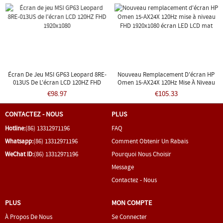
Écran De Jeu MSI GP63 Leopard 8RE-
Nouveau Remplacement D'écran HP
013US De L'écran LCD 120HZ FHD
Omen 15-AX24X 120Hz Mise À Niveau
1920x1080
FHD 1920x1080 Écran LED LCD Mat
€98.97
€105.33
CONTACTEZ - NOUS
PLUS
Hotline:
(86) 13312971196
FAQ
Whatsapp:
(86) 13312971196
Comment Obtenir Un Rabais
WeChat ID:
(86) 13312971196
Pourquoi Nous Choisir
Message
Contactez - Nous
PLUS
MON COMPTE
À Propos De Nous
Se Connecter