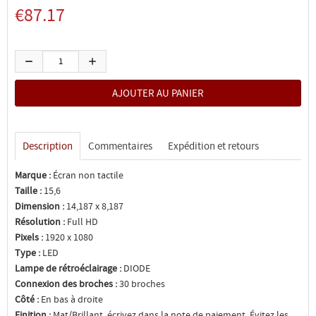
€87.17
Description
Commentaires
Expédition et retours
Marque :
Écran non tactile
Taille :
15,6
Dimension :
14,187 x 8,187
Résolution :
Full HD
Pixels :
1920 x 1080
Type :
LED
Lampe de rétroéclairage :
DIODE
Connexion des broches :
30 broches
Côté :
En bas à droite
Finition :
Mat/Brillant, écrivez dans la note de paiement. Évitez les